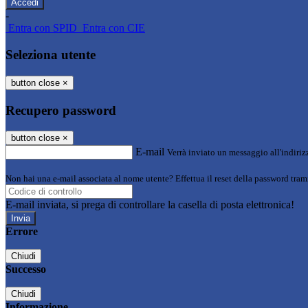
-
Entra con SPID
Entra con CIE
Seleziona utente
button close
×
Recupero password
button close
×
E-mail
Verrà inviato un messaggio all'indirizz
Non hai una e-mail associata al nome utente? Effettua il reset della password tram
E-mail inviata, si prega di controllare la casella di posta elettronica!
Errore
Chiudi
Successo
Chiudi
Informazione