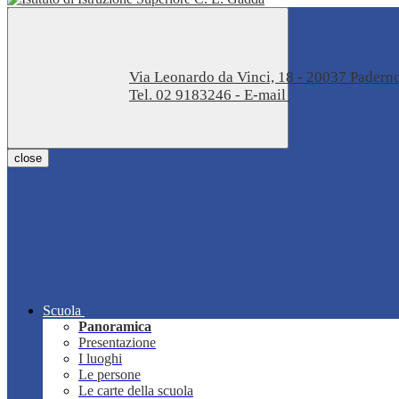
Via Leonardo da Vinci, 18 - 20037 Pader
Tel. 02 9183246 - E-mail
miis04100t@istru
close
Scuola
Panoramica
Presentazione
I luoghi
Le persone
Le carte della scuola