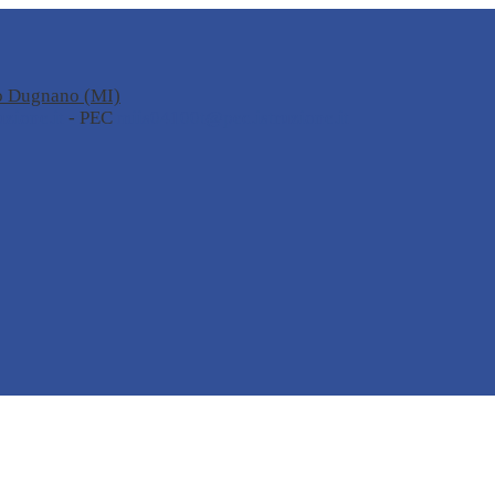
no Dugnano (MI)
zione.it
- PEC
miis04100t@pec.istruzione.it