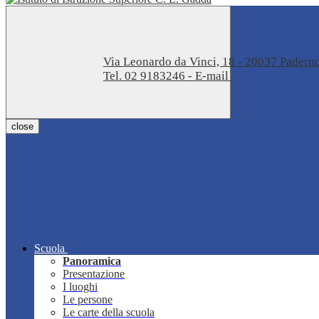
Via Leonardo da Vinci, 18 - 20037 Pader
Tel. 02 9183246 - E-mail
miis04100t@istru
close
Scuola
Panoramica
Presentazione
I luoghi
Le persone
Le carte della scuola