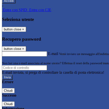
-
Entra con SPID
Entra con CIE
Seleziona utente
button close
×
Recupero password
button close
×
E-mail
Verrà inviato un messaggio all'indirizz
Non hai una e-mail associata al nome utente? Effettua il reset della password tram
E-mail inviata, si prega di controllare la casella di posta elettronica!
Errore
Chiudi
Successo
Chiudi
Informazione