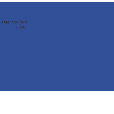
no Dugnano (MI)
zione.it
- PEC
miis04100t@pec.istruzione.it