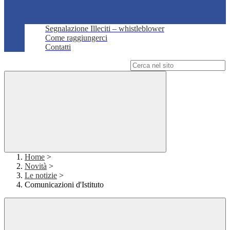
Segnalazione Illeciti – whistleblower
Come raggiungerci
Contatti
Campo di ricerca per le pagine del sito
Home
>
Novità
>
Le notizie
>
Comunicazioni d'Istituto