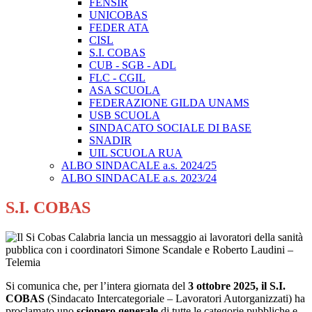
FENSIR
UNICOBAS
FEDER ATA
CISL
S.I. COBAS
CUB - SGB - ADL
FLC - CGIL
ASA SCUOLA
FEDERAZIONE GILDA UNAMS
USB SCUOLA
SINDACATO SOCIALE DI BASE
SNADIR
UIL SCUOLA RUA
ALBO SINDACALE a.s. 2024/25
ALBO SINDACALE a.s. 2023/24
S.I. COBAS
Si comunica che, per l’intera giornata del
3 ottobre 2025, il S.I.
COBAS
(Sindacato Intercategoriale – Lavoratori Autorganizzati) ha
proclamato uno
sciopero generale
di tutte le categorie pubbliche e