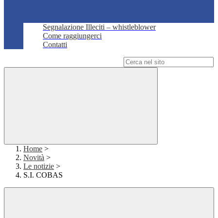
Segnalazione Illeciti – whistleblower
Come raggiungerci
Contatti
Campo di ricerca per le pagine del sito
Home
>
Novità
>
Le notizie
>
S.I. COBAS