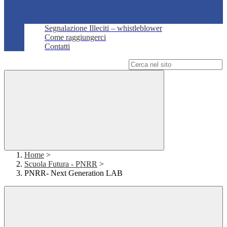
Segnalazione Illeciti – whistleblower
Come raggiungerci
Contatti
Campo di ricerca per le pagine del sito
Home
>
Scuola Futura - PNRR
>
PNRR- Next Generation LAB