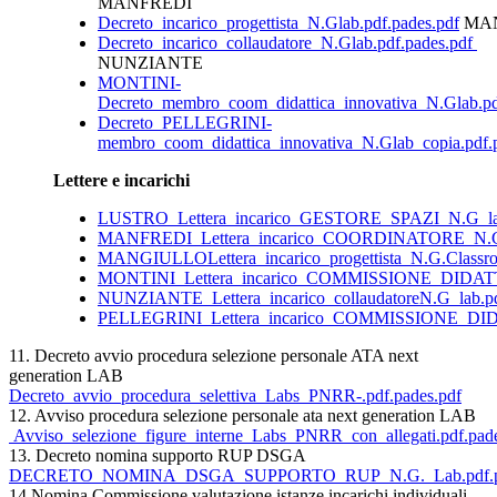
MANFREDI
Decreto_incarico_progettista_N.Glab.pdf.pades.pdf
MA
Decreto_incarico_collaudatore_N.Glab.pdf.pades.pdf
NUNZIANTE
MONTINI-
Decreto_membro_coom_didattica_innovativa_N.Glab.pd
Decreto_PELLEGRINI-
membro_coom_didattica_innovativa_N.Glab_copia.pdf.
Lettere e incarichi
LUSTRO_Lettera_incarico_GESTORE_SPAZI_N.G_lab.
MANFREDI_Lettera_incarico_COORDINATORE_N.G_l
MANGIULLOLettera_incarico_progettista_N.G.Classro
MONTINI_Lettera_incarico_COMMISSIONE_DIDATTI
NUNZIANTE_Lettera_incarico_collaudatoreN.G_lab.pd
PELLEGRINI_Lettera_incarico_COMMISSIONE_DIDA
11. Decreto avvio procedura selezione personale ATA next
generation LAB
Decreto_avvio_procedura_selettiva_Labs_PNRR-.pdf.pades.pdf
12. Avviso procedura selezione personale ata next generation LAB
Avviso_selezione_figure_interne_Labs_PNRR_con_allegati.pdf.pad
13.
Decreto nomina supporto RUP DSGA
DECRETO_NOMINA_DSGA_SUPPORTO_RUP_N.G._Lab.pdf.pa
14.Nomina Commissione valutazione istanze incarichi individuali