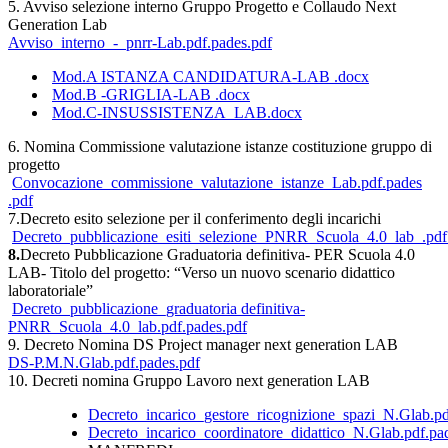
5. Avviso selezione interno Gruppo Progetto e Collaudo Next
Generation Lab
Avviso_interno_-_pnrr-Lab.pdf.pades.pdf
Mod.A ISTANZA CANDIDATURA-LAB .docx
Mod.B -GRIGLIA-LAB .docx
Mod.C-INSUSSISTENZA_LAB.docx
6. Nomina Commissione valutazione istanze costituzione gruppo di
progetto
Convocazione_commissione_valutazione_istanze_Lab.pdf.pades
.pdf
7.Decreto esito selezione per il conferimento degli incarichi
Decreto_pubblicazione_esiti_selezione_PNRR_Scuola_4.0_lab_.pdf
8.
Decreto Pubblicazione Graduatoria definitiva- PER Scuola 4.0
LAB- Titolo del progetto: “Verso un nuovo scenario didattico
laboratoriale”
Decreto_pubblicazione_graduatoria definitiva-
PNRR_Scuola_4.0_lab.pdf.pades.pdf
9. Decreto Nomina DS Project manager next generation LAB
DS-P.M.N.Glab.pdf.pades.pdf
10. Decreti nomina Gruppo Lavoro next generation LAB
Decreto_incarico_gestore_ricognizione_spazi_N.Glab.pd
Decreto_incarico_coordinatore_didattico_N.Glab.pdf.pa