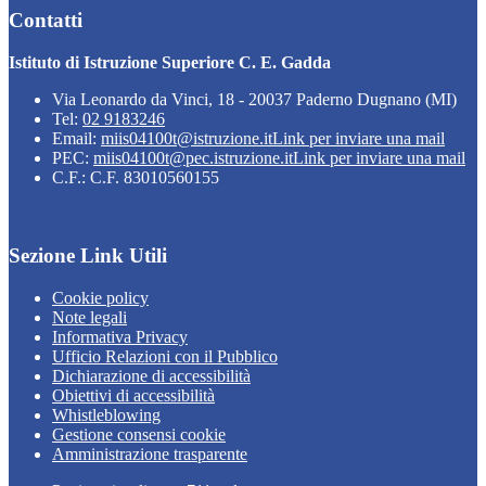
Contatti
Istituto di Istruzione Superiore C. E. Gadda
Via Leonardo da Vinci, 18 - 20037 Paderno Dugnano (MI)
Tel:
02 9183246
Email:
miis04100t@istruzione.it
Link per inviare una mail
PEC:
miis04100t@pec.istruzione.it
Link per inviare una mail
C.F.: C.F. 83010560155
Sezione Link Utili
Cookie policy
Note legali
Informativa Privacy
Ufficio Relazioni con il Pubblico
Dichiarazione di accessibilità
Obiettivi di accessibilità
Whistleblowing
Gestione consensi cookie
Amministrazione trasparente