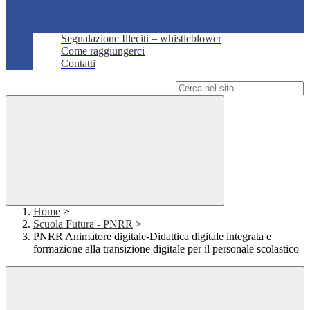
Segnalazione Illeciti – whistleblower
Come raggiungerci
Contatti
Campo di ricerca per le pagine del sito
Home
>
Scuola Futura - PNRR
>
PNRR Animatore digitale-Didattica digitale integrata e
formazione alla transizione digitale per il personale scolastico