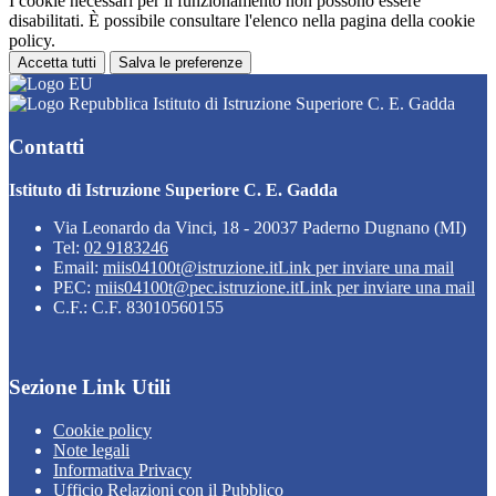
I cookie necessari per il funzionamento non possono essere
disabilitati. È possibile consultare l'elenco nella pagina della cookie
policy.
Accetta tutti
Salva le preferenze
Istituto di Istruzione Superiore C. E. Gadda
Contatti
Istituto di Istruzione Superiore C. E. Gadda
Via Leonardo da Vinci, 18 - 20037 Paderno Dugnano (MI)
Tel:
02 9183246
Email:
miis04100t@istruzione.it
Link per inviare una mail
PEC:
miis04100t@pec.istruzione.it
Link per inviare una mail
C.F.: C.F. 83010560155
Sezione Link Utili
Cookie policy
Note legali
Informativa Privacy
Ufficio Relazioni con il Pubblico