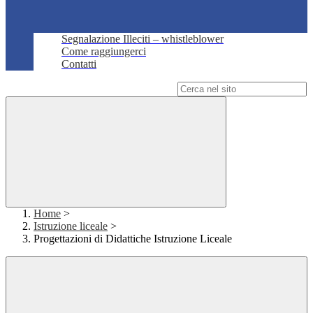
Segnalazione Illeciti – whistleblower
Come raggiungerci
Contatti
Campo di ricerca per le pagine del sito
Home
>
Istruzione liceale
>
Progettazioni di Didattiche Istruzione Liceale