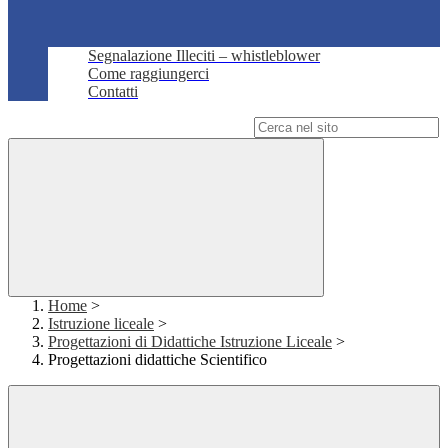
Segnalazione Illeciti – whistleblower
Come raggiungerci
Contatti
Campo di ricerca per le pagine del sito
Home
>
Istruzione liceale
>
Progettazioni di Didattiche Istruzione Liceale
>
Progettazioni didattiche Scientifico