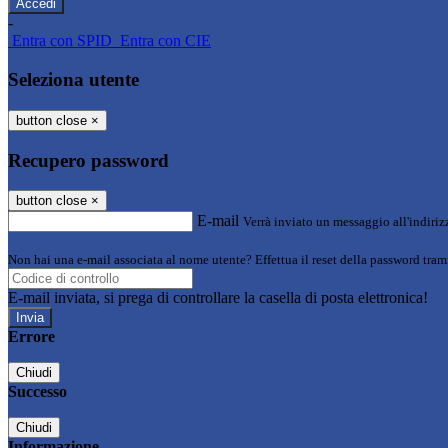
-
Entra con SPID
Entra con CIE
Seleziona utente
button close
×
Recupero password
button close
×
E-mail
Verrà inviato un messaggio all'indirizz
Non hai una e-mail associata al nome utente? Effettua il reset della password tram
E-mail inviata, si prega di controllare la casella di posta elettronica!
Errore
Chiudi
Successo
Chiudi
Informazione