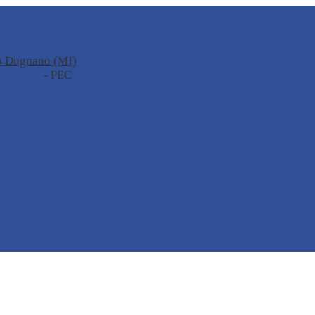
no Dugnano (MI)
zione.it
- PEC
miis04100t@pec.istruzione.it