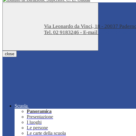
Via Leonardo da Vinci, 18 - 20037 Pader
Tel. 02 9183246 - E-mail
miis04100t@istru
close
Scuola
Panoramica
Presentazione
I luoghi
Le persone
Le carte della scuola