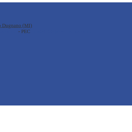
no Dugnano (MI)
zione.it
- PEC
miis04100t@pec.istruzione.it