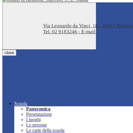
Via Leonardo da Vinci, 18 - 20037 Pader
Tel. 02 9183246 - E-mail
miis04100t@istru
close
Scuola
Panoramica
Presentazione
I luoghi
Le persone
Le carte della scuola