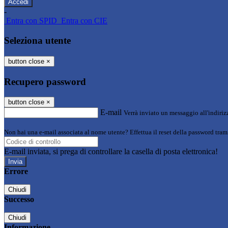
-
Entra con SPID
Entra con CIE
Seleziona utente
button close
×
Recupero password
button close
×
E-mail
Verrà inviato un messaggio all'indirizz
Non hai una e-mail associata al nome utente? Effettua il reset della password tram
E-mail inviata, si prega di controllare la casella di posta elettronica!
Errore
Chiudi
Successo
Chiudi
Informazione