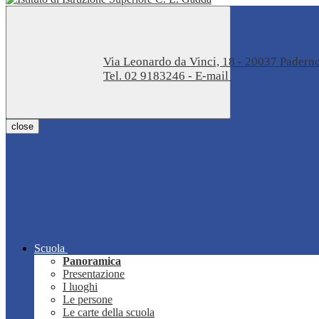
Via Leonardo da Vinci, 18 - 20037 Pader
Tel. 02 9183246 - E-mail
miis04100t@istru
close
Scuola
Panoramica
Presentazione
I luoghi
Le persone
Le carte della scuola