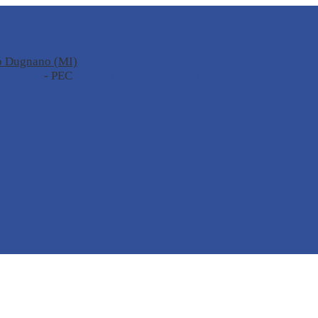
no Dugnano (MI)
zione.it
- PEC
miis04100t@pec.istruzione.it