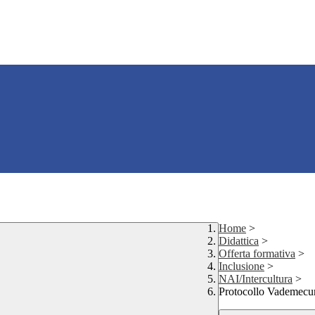
Home
>
Didattica
>
Offerta formativa
>
Inclusione
>
NAI/Intercultura
>
Protocollo Vademec