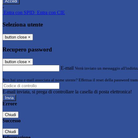
-
Entra con SPID
Entra con CIE
Seleziona utente
button close
×
Recupero password
button close
×
E-mail
Verrà inviato un messaggio all'indirizz
Non hai una e-mail associata al nome utente? Effettua il reset della password tram
E-mail inviata, si prega di controllare la casella di posta elettronica!
Errore
Chiudi
Successo
Chiudi
Informazione