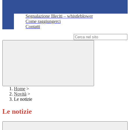
Segnalazione Illeciti – whistleblower
Come raggiungerci
Contatti
Campo di ricerca per le pagine del sito
Home
>
Novità
>
Le notizie
Le notizie