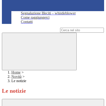
Segnalazione Illeciti – whistleblower
Come raggiungerci
Contatti
Campo di ricerca per le pagine del sito
Home
>
Novità
>
Le notizie
Le notizie