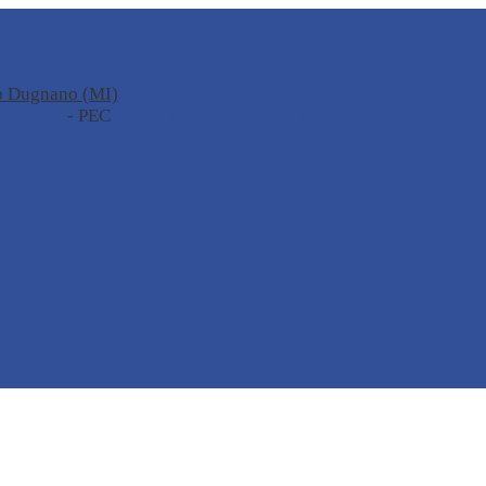
no Dugnano (MI)
zione.it
- PEC
miis04100t@pec.istruzione.it