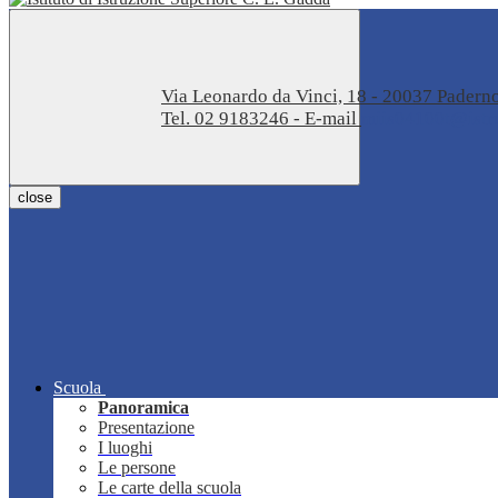
Via Leonardo da Vinci, 18 - 20037 Pader
Tel. 02 9183246 - E-mail
miis04100t@istru
close
Scuola
Panoramica
Presentazione
I luoghi
Le persone
Le carte della scuola