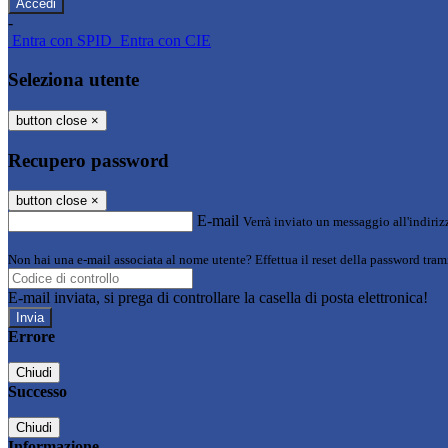
-
Entra con SPID
Entra con CIE
Seleziona utente
button close
×
Recupero password
button close
×
E-mail
Verrà inviato un messaggio all'indirizz
Non hai una e-mail associata al nome utente? Effettua il reset della password tram
E-mail inviata, si prega di controllare la casella di posta elettronica!
Errore
Chiudi
Successo
Chiudi
Informazione