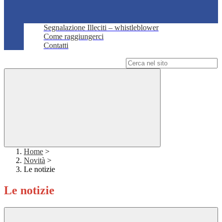
Segnalazione Illeciti – whistleblower
Come raggiungerci
Contatti
Campo di ricerca per le pagine del sito
Home
>
Novità
>
Le notizie
Le notizie