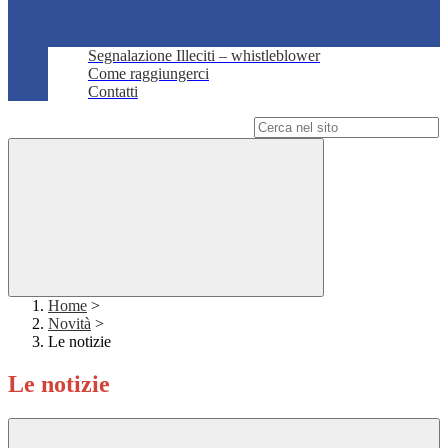
Segnalazione Illeciti – whistleblower
Come raggiungerci
Contatti
Campo di ricerca per le pagine del sito
Home
>
Novità
>
Le notizie
Le notizie