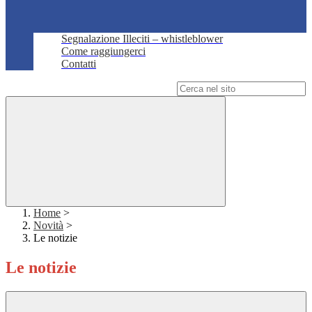
Segnalazione Illeciti – whistleblower
Come raggiungerci
Contatti
Campo di ricerca per le pagine del sito
Home
>
Novità
>
Le notizie
Le notizie