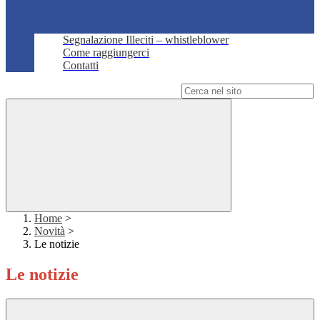
Segnalazione Illeciti – whistleblower
Come raggiungerci
Contatti
Campo di ricerca per le pagine del sito
Home
>
Novità
>
Le notizie
Le notizie