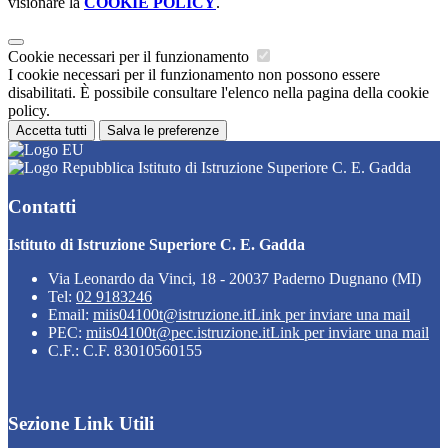
visionare la
COOKIE POLICY
.
Cookie necessari per il funzionamento
I cookie necessari per il funzionamento non possono essere
disabilitati. È possibile consultare l'elenco nella pagina della cookie
policy.
Accetta tutti
Salva le preferenze
Istituto di Istruzione Superiore C. E. Gadda
Contatti
Istituto di Istruzione Superiore C. E. Gadda
Via Leonardo da Vinci, 18 - 20037 Paderno Dugnano (MI)
Tel:
02 9183246
Email:
miis04100t@istruzione.it
Link per inviare una mail
PEC:
miis04100t@pec.istruzione.it
Link per inviare una mail
C.F.: C.F. 83010560155
Sezione Link Utili