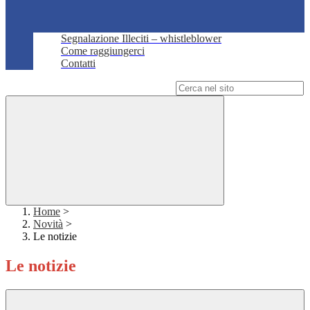
Segnalazione Illeciti – whistleblower
Come raggiungerci
Contatti
Campo di ricerca per le pagine del sito
Home
>
Novità
>
Le notizie
Le notizie