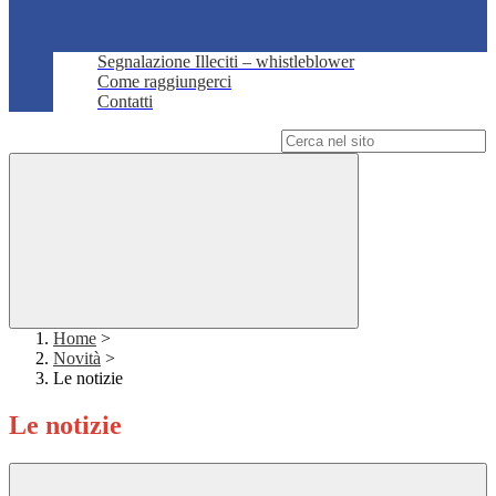
Segnalazione Illeciti – whistleblower
Come raggiungerci
Contatti
Campo di ricerca per le pagine del sito
Home
>
Novità
>
Le notizie
Le notizie