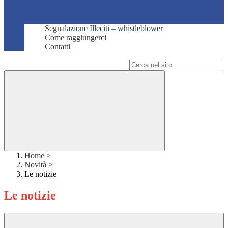
Segnalazione Illeciti – whistleblower
Come raggiungerci
Contatti
Campo di ricerca per le pagine del sito
Home
>
Novità
>
Le notizie
Le notizie