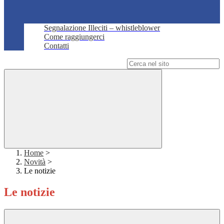
Segnalazione Illeciti – whistleblower
Come raggiungerci
Contatti
Campo di ricerca per le pagine del sito
Home
>
Novità
>
Le notizie
Le notizie